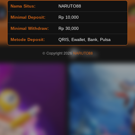
Nama Situs:
NARUTO88
Minimal Deposit:
Rp 10,000
rcade
PragmaticPlay
Askm
Minimal Withdraw:
Rp 30,000
Main Arcade
Metode Deposit:
QRIS, Ewallet, Bank, Pulsa
© Copyright 2026
NARUTO88
Fishing