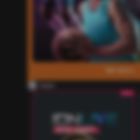
Main Sports+
Casino
53