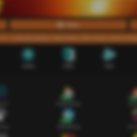
Daftar
erbaru 2026 dengan winrate tertinggi dan jp terbesar saat ini.
Casino
Poker
Lotto
SLOT
PragmaticPlay
Haba
Panda
Microgaming
5G G