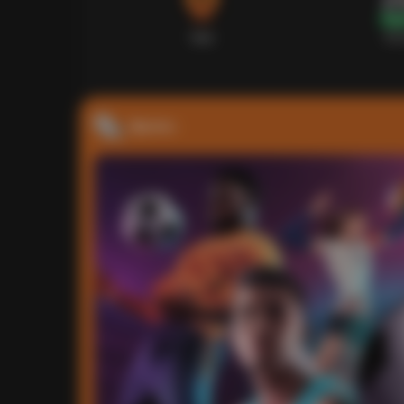
New
PG 
Sports+