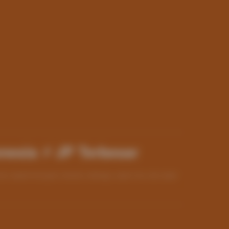
esia ⚡️ JP Terbesar
 seperti slot gacor, taruhan olahraga, casino live, dan poker