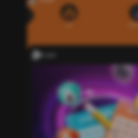
Hot
IDNA
Lotto